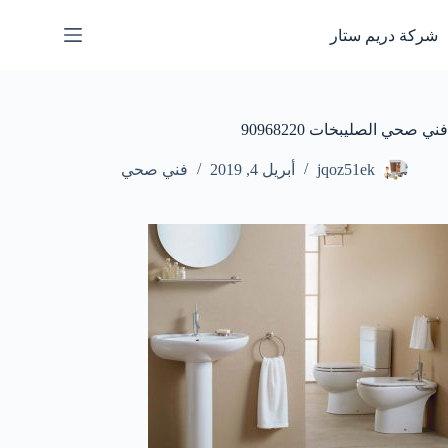
لتجاوز
لى
شركة دريم ستار
لمحتوى
فني صحي الصليبخات 90968220
jqoz51ek
أبريل 4, 2019
فني صحي