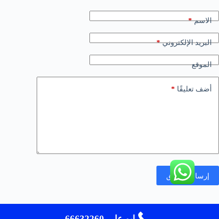
*
الاسم
*
البريد الإلكتروني
الموقع
*
أضف تعليقًا
إرسال التعليق
ابو علي 66632260