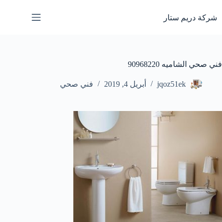
لتجاوز
لى
شركة دريم ستار
لمحتوى
فني صحي الشاميه 90968220
jqoz51ek
أبريل 4, 2019
فني صحي