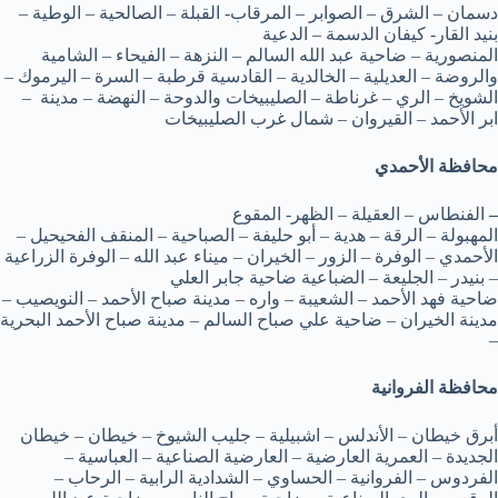
دسمان – الشرق – الصوابر – المرقاب- القبلة – الصالحية – الوطية –
بنيد القار- كيفان الدسمة – الدعية
المنصورية – ضاحية عبد الله السالم – النزهة – الفيحاء – الشامية
والروضة – العديلية – الخالدية – القادسية قرطبة – السرة – اليرموك –
الشويخ – الري – غرناطة – الصليبيخات والدوحة – النهضة – مدينة –
ابر الأحمد – القيروان – شمال غرب الصليبيخات
محافظة الأحمدي
–
الفنطاس – العقيلة – الظهر- المقوع
المهبولة – الرقة – هدية – أبو حليفة – الصباحية – المنقف الفحيحيل –
الأحمدي – الوفرة – الزور – الخيران – ميناء عبد الله – الوفرة الزراعية
– بنيدر – الجليعة – الضباعية ضاحية جابر العلي
ضاحية فهد الأحمد – الشعيبة – واره – مدينة صباح الأحمد – النويصيب –
مدينة الخيران – ضاحية علي صباح السالم – مدينة صباح الأحمد البحرية
–
محافظة الفروانية
أبرق خيطان – الأندلس – اشبيلية – جليب الشيوخ – خيطان – خيطان
الجديدة – العمرية العارضية – العارضية الصناعية – العباسية –
الفردوس – الفروانية – الحساوي – الشدادية الرابية – الرحاب –