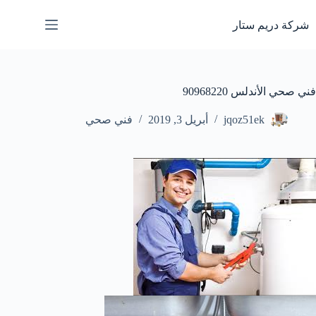
لتجاوز
لى
شركة دريم ستار
لمحتوى
فني صحي الأندلس 90968220
jqoz51ek
أبريل 3, 2019
فني صحي