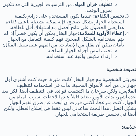
تنظيف خزان المياه
: من الترسبات الجيرية التي قد تتكون
بمرور الوقت.
تحسين الكفاءة:
عندما يكون المستخدم على دراية بكيفية
استخدام الجهاز بشكل صحيح، فإنه يمكنه تشغيله بأعلى كفاءة.
هذا يعني الحصول على نتائج أفضل مع استهلاك أقل للطاقة.
إعطاء الأولوية للسلامة:
جهاز البخار يمكن أن يكون خطراً إذا لم
يتم استخدامه بالشكل الصحيح. فهم كيفية التعامل مع الجهاز
بأمان يمكن أن يقلل من الإصابات. من المهم على سبيل المثال:
تجنب لمس أجزاء الجهاز الساخنة.
ارتداء ملابس واقية عند استخدامه.
نصيحة شخصية:
تجربتي الشخصية مع جهاز البخار كانت مثيرة، حيث كنت أشتري أول
جهاز لي من أحد الأسواق المحلية. بدأت في استخدامه لتنظيف
الملابس، ولكن سرعان ما اكتشفت فوائده في التنظيف أيضاً. لكن بعد
عدة أشهر، بدأت الأمور تتعقد قليلاً عندما لاحظت تسرب المياه من
الجهاز. كنت منزعجاً، لكنني قررت أن أبحث عن طرق لفهم الجهاز
بشكل أفضل. هذا البحث ساعدني ليس فقط في إصلاح العطل، ولكن
أيضاً في تحسين طريقة استخدامي للجهاز.
خلاصة: