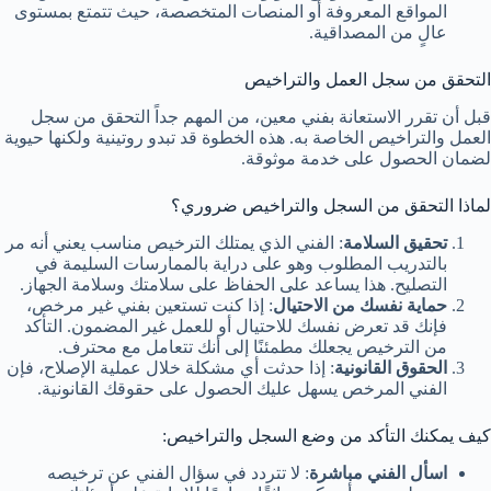
المواقع المعروفة أو المنصات المتخصصة، حيث تتمتع بمستوى
عالٍ من المصداقية.
التحقق من سجل العمل والتراخيص
قبل أن تقرر الاستعانة بفني معين، من المهم جداً التحقق من سجل
العمل والتراخيص الخاصة به. هذه الخطوة قد تبدو روتينية ولكنها حيوية
لضمان الحصول على خدمة موثوقة.
لماذا التحقق من السجل والتراخيص ضروري؟
تحقيق السلامة
: الفني الذي يمتلك الترخيص مناسب يعني أنه مر
بالتدريب المطلوب وهو على دراية بالممارسات السليمة في
التصليح. هذا يساعد على الحفاظ على سلامتك وسلامة الجهاز.
حماية نفسك من الاحتيال
: إذا كنت تستعين بفني غير مرخص،
فإنك قد تعرض نفسك للاحتيال أو للعمل غير المضمون. التأكد
من الترخيص يجعلك مطمئنًا إلى أنك تتعامل مع محترف.
الحقوق القانونية
: إذا حدثت أي مشكلة خلال عملية الإصلاح، فإن
الفني المرخص يسهل عليك الحصول على حقوقك القانونية.
كيف يمكنك التأكد من وضع السجل والتراخيص:
اسأل الفني مباشرة
: لا تتردد في سؤال الفني عن ترخيصه