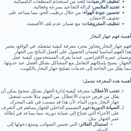
تنظيف الأرضيات:
للحد من استخدام المنظفات الكيميائية.
تجديد الملابس:
لإزالة التجاعيد بسرعة وفعالية.
تحسين جودة الهواء:
من خلال ترطيب الجو، مما يساعد على
تخفيف الاحتقان.
تنظيف المفروشات:
مع ضمان عدم تلف الأقمشة.
أهمية فهم جهاز البخار
فهم جهاز البخار يتجاوز مجرد معرفة كيفية تشغيله. في الواقع، يعتبر
هذا الفهم أساسياً لضمان الحصول على أفضل النتائج من الجهاز
وضمان عمره الافتراضي. عندما يعرف المستخدمون كيفية عمل
الجهاز، يصبح بإمكانهم التعامل مع المشاكل بشكل أفضل عند حدوثها،
مما يقلل من الحاجة إلى خدمات تصليح جهاز البخار بالكويت.
أهمية هذه المعرفة تشمل:
تجنب الأعطال:
معرفة كيفية إدارة الجهاز بشكل صحيح يمكن أن
يقلل من فرص حدوث الأعطال. من المهم مثلاً تجنب تشغيل
جهاز البخار بدون الماء، لأن هذا قد يتسبب في تلف المحرك.
الصيانة الدورية:
فهم التصميم الداخلي للجهاز يساهم في التعرف
على الأجزاء التي تحتاج إلى صيانة دورية، مما يساعد في إطالة
عمر الجهاز. مثل:
استبدال الفلاتر:
التي تحبس الشوائب وتمنع دخولها إلى
المياه.