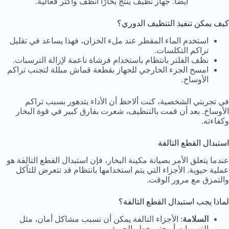
أيضًا. جهاز نظيف ينتج بخارًا أنظف وأكثر فعالية.
كيف يمكن تنفيذ التنظيف الدوري؟
استخدم الماء المقطر عند ملء الخزان، فهذا يساعد في تقليل
تراكم التكلسات.
نظف الفلتر بانتظام باستخدام فرشاة ناعمة لإزالة الترسبات.
امسح الجزء الخارجي للجهاز بقطعة قماش مبللة لتجنب تراكم
الأوساخ.
في تجربتي الشخصية، كنت ألاحظ أن الأداء يتدهور بسبب تراكم
الأوساخ. بعد أن قمت بالتنظيف، شعرت بفارق كبير في قوة البخار
وكفاءته.
استبدال القطع التالفة
عندما يتعلق الأمر بصيانة مكينة البخار، فإن استبدال القطع التالفة هو
عملية حيوية. الأجزاء التي يتم استخدامها بانتظام قد تتعرض للتآكل
والتمزق مع مرور الوقت.
لماذا يجب استبدال القطع التالفة؟
السلامة
: الأجزاء التالفة يمكن أن تسبب مشاكل أمان، مثل
التسربات أو حتى خطر الحريق.