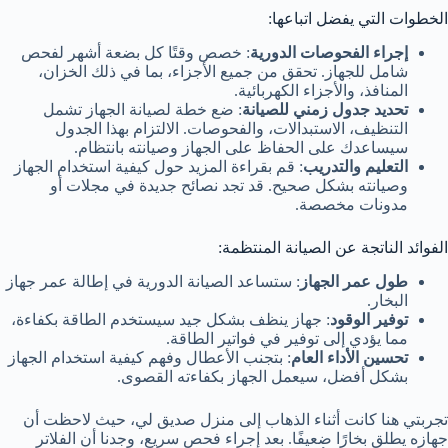
الخطوات التي يفضل اتباعها:
إجراء الفحوصات الدورية
: خصص وقتًا كل بضعة أشهر لفحص
شامل للجهاز. تحقق من جميع الأجزاء، بما في ذلك الخزان،
المنافذ، والأجزاء الكهربائية.
تحديد جدول زمني للصيانة
: ضع خطة لصيانة الجهاز تشمل
التنظيف، الاستبدالات، والفحوصات. الالتزام بهذا الجدول
سيساعدك على الحفاظ على الجهاز وصيانته بانتظام.
التعليم والتدريب
: قم بقراءة المزيد حول كيفية استخدام الجهاز
وصيانته بشكل صحيح. قد تجد نصائح جديدة في مجلات أو
مدونات مخصصة.
الفوائد الناتجة عن الصيانة المنتظمة:
طول عمر الجهاز
: ستساعد الصيانة الدورية في إطالة عمر جهاز
البخار.
توفير الوقود
: جهاز ينظف بشكل جيد سيستخدم الطاقة بكفاءة،
مما يؤدي إلى توفير في فواتير الطاقة.
تحسين الأداء العام
: بتجنب الأعطال وفهم كيفية استخدام الجهاز
بشكل أفضل، سيعمل الجهاز بكفاءته القصوى.
تجربتي هنا كانت أثناء الذهاب إلى منزل صديق لي، حيث لاحظت أن
جهازه يطلق بخارًا ضعيفًا. بعد إجراء فحص سريع، وجدنا أن الفلاتر