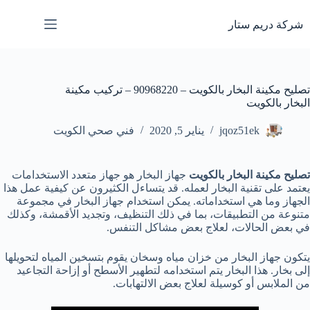
لتجاوز
لى
شركة دريم ستار
لمحتوى
تصليح مكينة البخار بالكويت – 90968220 – تركيب مكينة
البخار بالكويت
jqoz51ek
يناير 5, 2020
فني صحي الكويت
تصليح مكينة البخار بالكويت
جهاز البخار هو جهاز متعدد الاستخدامات
يعتمد على تقنية البخار لعمله. قد يتساءل الكثيرون عن كيفية عمل هذا
الجهاز وما هي استخداماته. يمكن استخدام جهاز البخار في مجموعة
متنوعة من التطبيقات، بما في ذلك التنظيف، وتجديد الأقمشة، وكذلك
في بعض الحالات، لعلاج بعض مشاكل التنفس.
يتكون جهاز البخار من خزان مياه وسخان يقوم بتسخين المياه لتحويلها
إلى بخار. هذا البخار يتم استخدامه لتطهير الأسطح أو إزاحة التجاعيد
من الملابس أو كوسيلة لعلاج بعض الالتهابات.