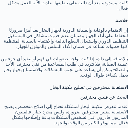
كانت مسدودة. بعد أن دللته على تنظيفها، عادت الآلة للعمل بشكل
فعال.
خلاصة:
إن الاهتمام بالوقاية والصيانة الدورية لجهاز البخار يعد أمرًا ضروريًا
للحفاظ على أداء الجهاز وضمان عدم حدوث مشاكل في المستقبل.
التنظيف الدوري واستبدال القطع التالفة والاهتمام بالصيانة المنتظمة
كلها خطوات تساعد في ضمان الأداء السلس والموثوق للجهاز.
بالإضافة إلى ذلك، إذا كنت تواجه صعوبات في فهم أو تنفيذ أي جزء من
عملية الصيانة، فلا تتردد في طلب المساعدة من فني محترف. الأخذ
بالنصائح يمكن أن يساعد على تجنب المشكلات والاستمتاع بجهاز بخار
يعمل بكفاءة طوال الوقت.
الاستعانة بمحترفين في تصليح مكينة البخار
البحث عن فنيين محترفين
عندما تتعرض مكينة البخار لمشكلة تحتاج إلى إصلاح متخصص، يصبح
الاستعانة بفنيين محترفين ضرورة، وليس مجرد خيار. فالفنيون
المدربون قادرون على تشخيص المشكلات بدقة وإصلاحها بشكل
فعال، مما يوفر الكثير من الوقت والجهد.