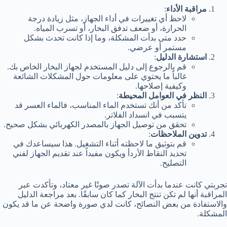
مراقبة الأداء
:
لاحظ أي تغييرات في أداء الجهاز، مثل زيادة درجة
الحرارة، أو ضعف تدفق البخار، أو تسرب المياه.
حدد متى بدأت المشكلة، وما إذا كانت تحدث بشكل
مستمر أو عرضي.
استشارة الدليل
:
قم بالرجوع إلى دليل المستخدم لجهاز البخار الخاص بك.
غالباً ما يحتوي على معلومات حول المشكلات الشائعة
وكيفية إصلاحها.
النظر في العوامل المحيطة
:
تأكد من أنك تستخدم الماء المناسب، فالماء العسر قد
يتسبب في انسداد الفلاتر.
تحقق من توصيل الجهاز بالمصدر الكهربائي بشكل صحيح.
تدوين الملاحظات
:
قم بتوثيق ما لاحظته أثناء التشغيل. هذا سيساعدك في
تحديد النقاط الأردأ ويكون مفيداً عند تقديم الجهاز لفني
التصليح.
تجربتي كانت عندما بدأت الآلة تصدر صوتًا غير معتاد، وتأكدت عبر
المراقبة أنها لم تكن تنتج البخار كما كان سابقًا. بعد مراجعة الدليل
والاستفادة من بعض النصائح، كانت لدي صورة واضحة عن ما قد يكون
المشكلة.