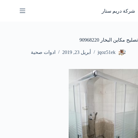
لتجاوز
لى
شركة دريم ستار
لمحتوى
تصليح مكاين البخار 90968220
jqoz51ek
أبريل 23, 2019
ادوات صحية