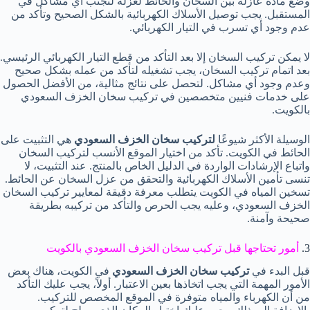
وضع مادة عازلة بين السخان والحائط لعزله لتجنب أي مشاكل في
المستقبل. يجب توصيل الأسلاك الكهربائية بالشكل الصحيح وتأكد من
عدم وجود أي تسرب في التيار الكهربائي.
لا يمكن تركيب السخان إلا بعد التأكد من قطع التيار الكهربائي الرئيسي.
بعد اتمام تركيب السخان، يجب تشغيله لتأكد من عمله بشكل صحيح
وعدم وجود أي مشاكل. لتحصل على نتائج مثالية، من الأفضل الحصول
على خدمات فنيين متخصصين في تركيب سخان الخزف السعودي
بالكويت.
الوسيلة الأكثر شيوعًا
لتركيب سخان الخزف السعودي
هي التثبيت على
الحائط في الكويت. تأكد من اختيار الموقع الأنسب لتركيب السخان
واتباع الإرشادات الواردة في الدليل الخاص بالمنتج. عند التثبيت، لا
تنسى تأمين الأسلاك الكهربائية والتحقق من عزل السخان عن الحائط.
تسخين المياه في الكويت يتطلب معرفة دقيقة لمعايير تركيب السخان
الخزف السعودي، وعليه يجب الحرص والتأكد من تركيبه بطريقة
صحيحة وآمنة.
3.
أمور تحتاجها قبل تركيب سخان الخزف السعودي بالكويت
قبل البدء في
تركيب سخان الخزف السعودي
في الكويت، هناك بعض
الأمور المهمة التي يجب اتخاذها بعين الاعتبار. أولاً، يجب عليك التأكد
من أن الكهرباء والمياه متوفرة في الموقع المخصص للتركيب.