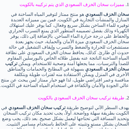
1.
مميزات سخان الخزف السعودي الذي يتم تركيبه بالكويت
سخان الخزف السعودي
هو منتج ممتاز لتوفير المياه الساخنة في
المنازل والمنشآت التجارية في الكويت. فمن بين مميزاته العديدة
توفيره للماء الساخن بشكل سريع وفعال، كما يوفر عليك استهلاك
الكهرباء وذلك بفضل تصميمه المتطور الذي يمنع التسرب الحراري
والحفاظ على درجة حرارة الماء الساخن. بالإضافة إلى ذلك، يوفر
سخان الخزف السعودي ميزة الأمان والحماية، حيث يجهز بعدة
مستشعرات للحرارة والضغط والتسرب وإيقاف التشغيل في حالة
حدوث أي طارئ. كذلك، يحافظ سخان الخزف السعودي على نظافة
المياه الساخنة الناتجة عنه بفضل طلائه الخاص بالبورسلين المقاوم
للصدأ والترسبات، مما يجعلها آمنة وصحية للاستخدام. ويمكن
تركيب
سخان الخزف السعودي
بسهولة في المطابخ والحمامات والمناطق
الأخرى في المنزل ويمكن الاستفادة منه لفترات طويلة وبتكلفة
منافسة وعمر افتراضي طويل، لذا فهو خيار ممتاز لمن يبحث عن منتج
عالي الجودة والأمان والكفاءة في استخدام المياه الساخنة في الكويت.
2.
طريقة تركيب سخان الخزف السعودي بالكويت
يهدف السطر الآتي لتوضيح طريقة
تركيب سخان الخزف السعودي
في
الكويت بطريقة سهلة وواضحة. أولاً، يجب تحديد مكان تركيب السخان
وتحديد المسافة التي تحتاجها ليعمل بشكل صحيح. بعد ذلك، يجب وضع
السخان بشكل مستوٍ وتثبيته على الحائط باستخدام مسامير التثبيت.