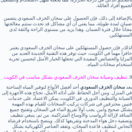
لجميع أفراد العائلة.
بالإضافة إلى ذلك، فإن الحصول على سخان الخزف السعودي يتضمن
ضمان لمدة طويلة، مما يعني أن أي مشاكل قد تحدث ستتم معالجتها
مجاناً خلال فترة الضمان. وهذا يزيد من مستوى الراحة والثقة لدى
المستهلكين.
لذلك، فإن حصول المستهلكين على سخان الخزف السعودي يعتبر
حافزاً مهماً في الكويت، حيث توفر هذه التقنية الجديدة العديد من
المزايا والخصائص المفيدة التي تجعلها الخيار الأمثل لتحسين تجربة
استخدام سخانات المياه.
9.
تنظيف وصيانة سخان الخزف السعودي بشكل مناسب في الكويت
يعد
سخان الخزف السعودي
أحد أفضل الأنواع لتوفير المياه الساخنة
في المنزل. ومن أجل الحفاظ على أدائه الأمثل، تحتاج هذه الأجهزة إلى
الصيانة والتنظيف الدوري. في الكويت، يمكن الاعتماد على خدمات
فنيين محترفين في شركات تركيب السخانات للقيام بهذه المهمة
بشكل صحيح وآمن. يجب أولاً تفريغ الماء في السخان وتفتيح جميع
المنافذ لإزالة الرواسب والأوساخ المتراكمة. من ثم، ينبغي تنظيف
وتصفية دخل هواء المدخنة وتفريغها كذلك. وينصح باستخدام فرشاة
النحاس لتنظيف قاعدة السخان، وتفقد العناصر الكهربائية بشكل
مستمر.وفي النهاية، يجب تأكد من وجود تهوية كافية في غرفة الموقد،