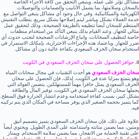
مشاكل تؤثر على عمله. وينبغي التحقق من كافة الأجزاء الخاصة
بالسخان وسلامتها، بما يشمل الأنابيب والصمامات والتوصيلات
الكهربائية والميكانيكية. وفي حال وجود أي مشاكل ينبغي التواصل مع
خدمة العملاء بشكل مباشر ليتم إصلاحها بشكل سريع. يتطلب التفتيش
المنتظم للسخان أيضاً تنظيفه بالطريقة الصحيحة، وذلك لتحقيق عمل
مثالي للجهاز. وعند القيام بذلك ينبغي التأكد من استخدام منظفات
خاصة لتنظيف السخانات، واتباع الإرشادات الصحيحة لتجنب حدوث أي
ضرر للجهاز. وباعتماد هذه الإجراءات الاحترازية، بإمكانك الاستمرار في
استخدام سخان الخزف السعودي بكفاءة عالية دون أي مشاكل.
8.
حوافز الحصول على سخان الخزف السعودي في الكويت
سخان الخزف السعودي
هو أحدث التقنيات في مجال سخانات المياه
وهو يتمتع بمزايا عدة في الكويت. لذلك، فإن الحصول على سخان
الخزف السعودي يمثل حافزاً مهماً للمستهلكين. يتضمن الفوائد التي
يحملها سخان الخزف السعودي في الكويت، توفير المال والطاقة
بشكل كبير، بسبب كفاءة استخدامه وعدم انتشار الحرارة فوق السطح.
كما يتميز بحجمه الصغير الذي يوفر مساحة في المكان الذي يتم تركيبه
فيه.
علاوة على ذلك، فإن سخان الخزف السعودي يتميز بتصميم أنيق
ومتين، مما يضمن متانته واستدامته على المدى الطويل. ويحتوي أيضاً
على تقنية الحماية من الانفجار، مما يضمن سلامة الاستخدام. ويمتاز
بالتحكم الذكي في درجة الحرارة، مما يجعله سهل الاستخدام والتشغيل