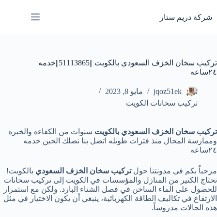
لتجاوز
لى
شركة دريم ستار
لمحتوى
تركيب سخان الخزف السعودي بالكويت ||51113865||خدمه
٢٤ساعه
jqoz51ek
مايو 8, 2023
تركيب سخانات الكويت
تركيب سخان الخزف السعودي بالكويت
سنوات من الكفاءه والخبره
وممارسة المجال منذ فترات طويله اتصل بنا نصلك الحين خدمه
٢٤ساعه
مرحباً بكم في مدونتنا حول
تركيب سخان الخزف السعودي
بالكويت!
تحتاج الكثير من المنازل والمؤسسات في الكويت إلى تركيب سخانات
للحصول على الماء الساخن في فصل الشتاء البارد. ولكن مع استمرار
الارتفاع في تكاليف الطاقة الكهربائية، ينبغي أن يكون الاختيار في مثل
هذه الحالات مدروساً.