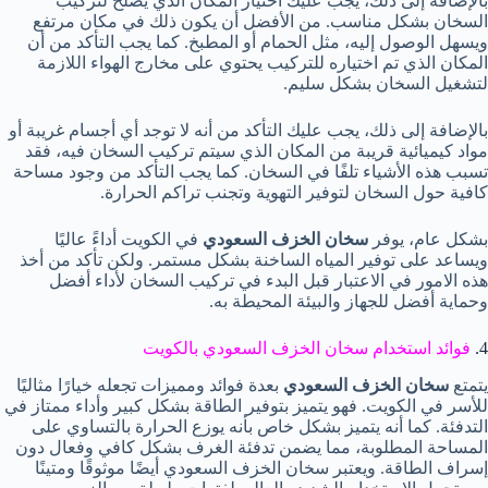
بالإضافة إلى ذلك، يجب عليك اختيار المكان الذي يصلح لتركيب
السخان بشكل مناسب. من الأفضل أن يكون ذلك في مكان مرتفع
ويسهل الوصول إليه، مثل الحمام أو المطبخ. كما يجب التأكد من أن
المكان الذي تم اختياره للتركيب يحتوي على مخارج الهواء اللازمة
لتشغيل السخان بشكل سليم.
بالإضافة إلى ذلك، يجب عليك التأكد من أنه لا توجد أي أجسام غريبة أو
مواد كيميائية قريبة من المكان الذي سيتم تركيب السخان فيه، فقد
تسبب هذه الأشياء تلفًا في السخان. كما يجب التأكد من وجود مساحة
كافية حول السخان لتوفير التهوية وتجنب تراكم الحرارة.
بشكل عام، يوفر
سخان الخزف السعودي
في الكويت أداءً عاليًا
ويساعد على توفير المياه الساخنة بشكل مستمر. ولكن تأكد من أخذ
هذه الامور في الاعتبار قبل البدء في تركيب السخان لأداء أفضل
وحماية أفضل للجهاز والبيئة المحيطة به.
4.
فوائد استخدام سخان الخزف السعودي بالكويت
يتمتع
سخان الخزف السعودي
بعدة فوائد ومميزات تجعله خيارًا مثاليًا
للأسر في الكويت. فهو يتميز بتوفير الطاقة بشكل كبير وأداء ممتاز في
التدفئة. كما أنه يتميز بشكل خاص بأنه يوزع الحرارة بالتساوي على
المساحة المطلوبة، مما يضمن تدفئة الغرف بشكل كافي وفعال دون
إسراف الطاقة. ويعتبر سخان الخزف السعودي أيضًا موثوقًا ومتينًا