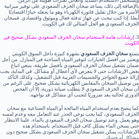
ويستحمل الاستخدام الشديد والعالي لفترات طويلة من الزمن.
بالإضافة إلى ذلك، يساعد سخان الخزف السعودي على توفير ميزانية
الأسرة من خلال تقليل فاتورة الكهرباء وهو ما يجعله خيارًا اقتصاديًا
أيضًا. إذا كنت تبحث عن جهاز تدفئة فعال وموثوق واقتصادي. فسخان
الخزف السعودي هو الحل المثالي لك في الكويت.
5.
إرشادات هامة لاستخدام سخان الخزف السعودي بشكل صحيح في
الكويت
يتمتع
سخان الخزف السعودي
بشهرة كبيرة داخل السوق الكويتي
ويعتبر من أفضل الخيارات لتوفير المياه الساخنة في المنازل. من أجل
ضمان تشغيل سخان الخزف السعودي بأفضل طريقة، ينبغي اتباع
بعض الإرشادات حتى لا يتعرض لأي أعطال أو مشاكل. في البداية، يجب
إزالة جميع الحواجز والجسيمات الغريبة قبل التشغيل، وكذلك التأكد
من توصيل السخان بالمقابس الكهربائية بشكل صحيح. على الرغم من
أن سخان الخزف السعودي لا يتطلب صيانة دورية، إلا أن الفحص
الدوري لحالته يعد ضروريًا لتجنب أي مشاكل قد تواجهه.
كما ينصح بعدم استخدام المياه المالحة أو المياه الصناعية مع سخان
الخزف السعودي، كما يجب توخي الحذر عند التعامل معه وعدم لمسه
وهو يعمل. وعند توصيل سخان الخزف السعودي بالماء، علينا الانتظار
حتى يسخن الماء بشكل كاف قبل الاستخدام. باستخدام هذه
الإرشادات، يمكن تشغيل سخان الخزف السعودي بشكل صحيح دون
مشاكل أو خسائر.