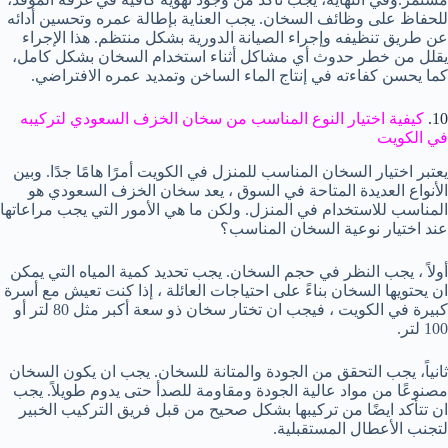
للحفاظ على وظائف السخان. يجب العناية بإطالة عمره وتحسين أدائه
عن طريق تنظيفه وإجراء الصيانة الدورية بشكل منتظم. هذا الإجراء
يقلل من خطر حدوث أي مشاكل أثناء استخدام السخان بشكل كامل،
كما يحسن كفاءته في إنتاج الماء الساخن وتمديد عمره الافتراضي.
10.
كيفية اختيار النوع المناسب من سخان الخزف السعودي لتركيبه
في الكويت
يعتبر اختيار السخان المناسب للمنزل في الكويت أمرًا هامًا جدًا. وبين
الأنواع العديدة المتاحة في السوق ، يعد سخان الخزف السعودي هو
المناسب للاستخدام في المنزل. ولكن ما هي الأمور التي يجب مراعاتها
عند اختيار نوعية السخان المناسب؟
أولاً ، يجب النظر في حجم السخان. يجب تحديد كمية المياه التي يمكن
ان يحتويها السخان بناءً على احتياجات العائلة ، إذا كنت تعيش مع أسرة
كبيرة في الكويت ، فيجب ان تختار سخان ذو سعة أكبر مثل 80 لتر أو
100 لتر.
ثانياً، يجب التحقق من الجودة والمتانة للسخان. يجب ان يكون السخان
مصنوعًا من مواد عالية الجودة ومقاومة للصدأ حتى يدوم طويلاً. يجب
ان تتأكد ايضًا من تركيبها بشكل صحيح من قبل فريق التركيب الخبير
لتجنب الأعطال المستقبلية.