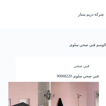
لتجاوز
لى
لمحتوى
شركة دريم ستار
الوسم
فني صحي سلوى
فني صحي
فني صحي سلوى 90968220